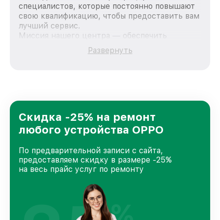
специалистов, которые постоянно повышают
свою квалификацию, чтобы предоставить вам
лучший сервис.
Миссия нашего центра — обеспечить
качественный и доступный ремонт для
Развернуть
каждого пользователя продукции OPPO, вне
зависимости от сложности поломки. Мы
стремимся к тому, чтобы каждый клиент был
удовлетворен скоростью и качеством
предоставляемых услуг. Наша цель — стать
лучшим сервисным центром OPPO в городе
Краснодаре, постоянно повышая уровень
Скидка -25% на ремонт
доверия и лояльности наших клиентов.
любого устройства OPPO
По предварительной записи с сайта,
предоставляем скидку в размере -25%
на весь прайс услуг по ремонту
%