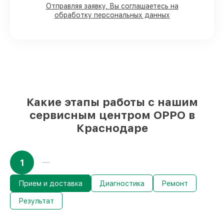
90%
деталей хранятся на складе,
Отправляя заявку, Вы соглашаетесь на
остальные заказываются оперативно
обработку персональных данных
Подлинные запчасти и надёжные
реплики
– для любого бюджета
85%
починок выполняются за 1–2 часа,
если начинаем сразу
Наши обязательства перед
заказчиками:
Какие этапы работы с нашим
сервисным центром OPPO в
Материальная ответственность за
Краснодаре
работы
Мы гарантируем аккуратное выполнение
работ. При поломке по нашей
1
ответственности, возмещаем убытки.
Срок гарантии до 36 месяцев на сервис
устройств
Прием и доставка
Диагностика
Ремонт
С документами о гарантии, мы проведём
Результат
повторный сервис устройства бесплатно
и без ожидания.