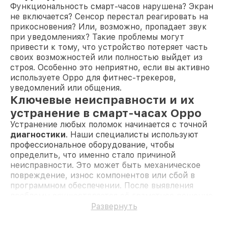
Функциональность смарт-часов нарушена? Экран
не включается? Сенсор перестал реагировать на
прикосновения? Или, возможно, пропадает звук
при уведомлениях? Такие проблемы могут
привести к тому, что устройство потеряет часть
своих возможностей или полностью выйдет из
строя. Особенно это неприятно, если вы активно
используете Oppo для фитнес-трекеров,
уведомлений или общения.
Ключевые неисправности и их
устранение в смарт-часах Oppo
Устранение любых поломок начинается с точной
диагностики
. Наши специалисты используют
профессиональное оборудование, чтобы
определить, что именно стало причиной
неисправности. Это может быть механическое
повреждение, износ компонентов или сбой в
программном обеспечении. После выявления
проблемы осуществляется её грамотное решение,
с соблюдением всех требований производителя.
Развернуть
Повреждённое стекло
— трещины, сколы
или царапины устраняются путём установки