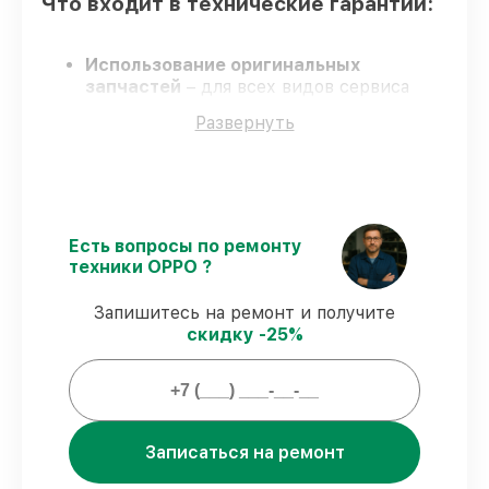
Что входит в технические гарантии:
Использование оригинальных
запчастей
– для всех видов сервиса
смарт-часов применяются только
Развернуть
оригинальные запчасти.
Опытные мастера
– проверенные
специалисты с опытом и аттестацией.
Соблюдение сроков починки
–
соблюдаем сроки, согласованные с
клиентом.
Есть вопросы по ремонту
Сервис с гарантией
– сервис
техники OPPO ?
проводится с соблюдением гарантийных
обязательств.
Запишитесь на ремонт и получите
скидку -25%
Гарантии сервиса на починку смарт-
часов:
Записаться на ремонт
80%
заказов закрываем в присутствии
владельца